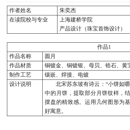
作者姓名
朱奕杰
在读院校与专业
上海建桥学院
产品设计（珠宝首饰设计）
作品
1
作品名称
圆月
作品材质
铜镀金、铜镀银、母贝、锆石、黄
制作工艺
镶嵌、焊接、电镀
设计说明
北宋苏东坡有诗云：
“小饼如
中的月饼，提取部分月饼纹样，
摆盘的精致感。运用几何图形为
好寓意。