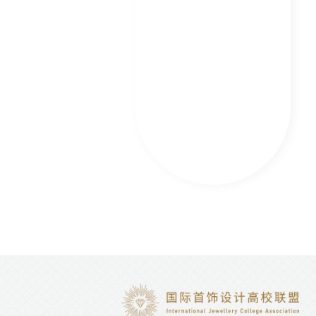
海域》——...
《The Fut...
《融》、《热》