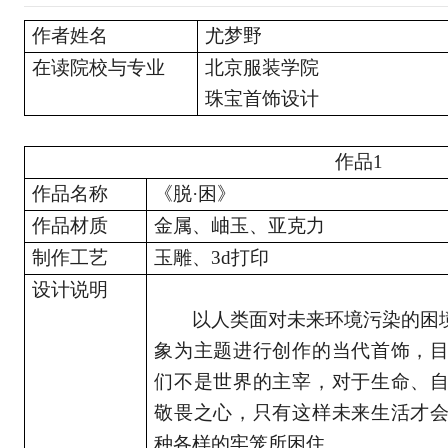
作者姓名
尤梦野
在读院校与专业
北京服装学院
珠宝首饰设计
作品
1
作品名称
《脱
·困》
作品材质
金属、岫玉、亚克力
制作工艺
玉雕、
3d打印
设计说明
以人类面对未来环境污染的困
象为主题进行创作的当代首饰，
们不是世界的主宰，对于生命、
敬畏之心，只有这样未来生活才
种各样的牢笼所困住。