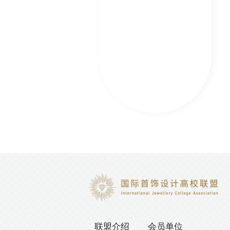
海域》——...
《The Fut...
《融》、《热》
联盟介绍
会员单位